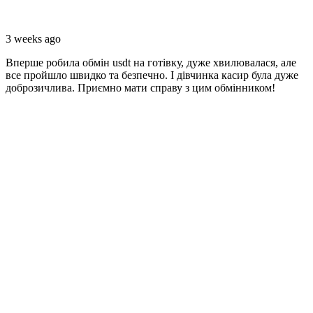
3 weeks ago
Вперше робила обмiн usdt на готівку, дуже хвилювалася, але
все пройшло швидко та безпечно. I дівчинка касир була дуже
доброзичлива. Приємно мати справу з цим обмінником!