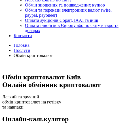
Обмін зношених та пошкоджених купюр
Обмін та перекази електронних валют (wise,
paypal, payoneer)
Оплата аукціонів Copart, IAAI та інші
Оплата інвойсів в Європу або по світу в євро та
доларах
Контакти
Головна
Послуги
Обмін криптовалют
Обмін криптовалют Київ
Онлайн обмінник криптовалют
Легкий та зручний
обмін криптовалют на готівку
та навпаки
Онлайн-калькулятор