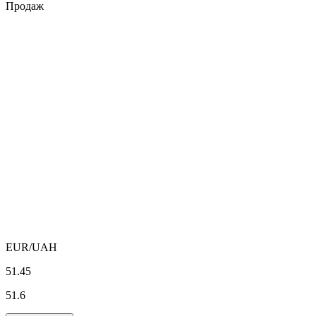
Продаж
EUR
/UAH
51.45
51.6