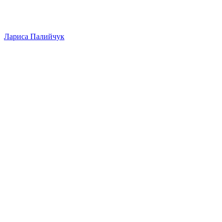
Лариса Палийчук