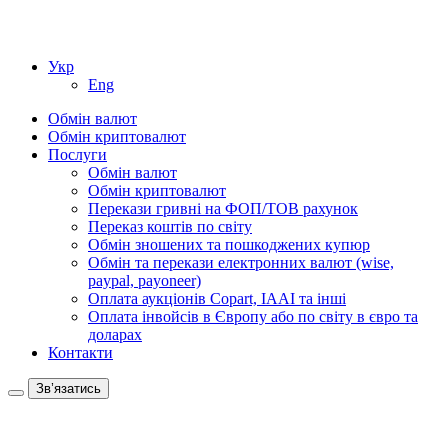
Укр
Eng
Обмін валют
Обмін криптовалют
Послуги
Обмін валют
Обмін криптовалют
Перекази гривні на ФОП/ТОВ рахунок
Переказ коштів по світу
Обмін зношених та пошкоджених купюр
Обмін та перекази електронних валют (wise,
paypal, payoneer)
Оплата аукціонів Copart, IAAI та інші
Оплата інвойсів в Європу або по світу в євро та
доларах
Контакти
Зв’язатись