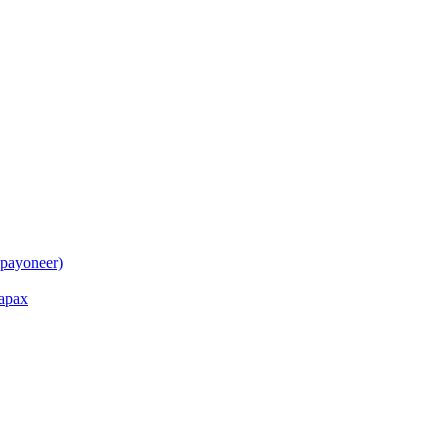
payoneer)
арах