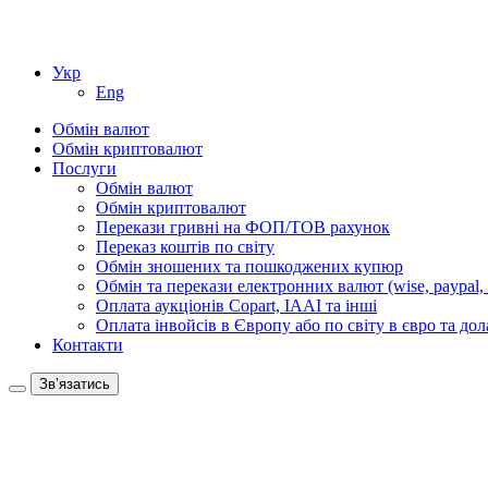
Укр
Eng
Обмін валют
Обмін криптовалют
Послуги
Обмін валют
Обмін криптовалют
Перекази гривні на ФОП/ТОВ рахунок
Переказ коштів по світу
Обмін зношених та пошкоджених купюр
Обмін та перекази електронних валют (wise, paypal, 
Оплата аукціонів Copart, IAAI та інші
Оплата інвойсів в Європу або по світу в євро та дол
Контакти
Зв’язатись