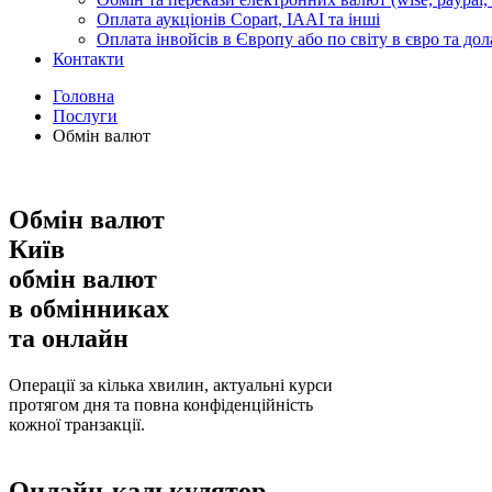
Оплата аукціонів Copart, IAAI та інші
Оплата інвойсів в Європу або по світу в євро та дол
Контакти
Головна
Послуги
Обмін валют
Обмін валют
Київ
обмін валют
в обмінниках
та онлайн
Операції за кілька хвилин, актуальні курси
протягом дня та повна конфіденційність
кожної транзакції.
Онлайн-калькулятор