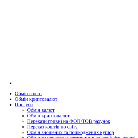
Обмін валют
Обмін криптовалют
Послуги
Обмін валют
Обмін криптовалют
Перекази гривні на ФОП/ТОВ рахунок
Переказ коштів по світу
Обмін зношених та пошкоджених купюр
Обмін та перекази електронних валют (wise, paypal, 